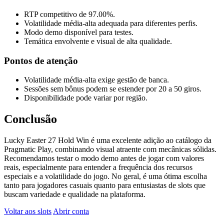
RTP competitivo de 97.00%.
Volatilidade média-alta adequada para diferentes perfis.
Modo demo disponível para testes.
Temática envolvente e visual de alta qualidade.
Pontos de atenção
Volatilidade média-alta exige gestão de banca.
Sessões sem bônus podem se estender por 20 a 50 giros.
Disponibilidade pode variar por região.
Conclusão
Lucky Easter 27 Hold Win é uma excelente adição ao catálogo da
Pragmatic Play, combinando visual atraente com mecânicas sólidas.
Recomendamos testar o modo demo antes de jogar com valores
reais, especialmente para entender a frequência dos recursos
especiais e a volatilidade do jogo. No geral, é uma ótima escolha
tanto para jogadores casuais quanto para entusiastas de slots que
buscam variedade e qualidade na plataforma.
Voltar aos slots
Abrir conta