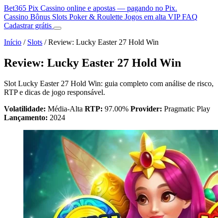
Bet365 Pix
Cassino online e apostas — pagando no Pix.
Cassino
Bônus
Slots
Poker & Roulette
Jogos em alta
VIP
FAQ
Cadastrar grátis
Início
/
Slots
/
Review: Lucky Easter 27 Hold Win
Review: Lucky Easter 27 Hold Win
Slot Lucky Easter 27 Hold Win: guia completo com análise de risco,
RTP e dicas de jogo responsável.
Volatilidade:
Média-Alta
RTP:
97.00%
Provider:
Pragmatic Play
Lançamento:
2024